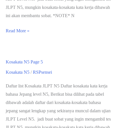
JLPT N5, mungkin kosakata-kosakata kata kerja dibawah
ini akan membantu sobat. *NOTE* N
Kosakata
Read More »
N5
Page
6
Kosakata N5 Page 5
Kosakata N5
/
RSPsensei
Daftar list Kosakata JLPT N5 Daftar kosakata kata kerja
bahasa Jepang level N5, Berikut bisa dilihat pada tabel
dibawah adalah daftar dari kosakata-kosakata bahasa
jepang sangat lengkap yang sekiranya muncul dalam ujian
JLPT Level N5. jadi buat sobat yang ingin mengambil tes
JLPT N5, mungkin kosakata-kosakata kata kerja dibawah