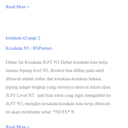
Kosakata
Read More »
N5
Page
3
kosakata n5 page 2
Kosakata N5
/
RSPsensei
Daftar list Kosakata JLPT N5 Daftar kosakata kata kerja
bahasa Jepang level N5, Berikut bisa dilihat pada tabel
dibawah adalah daftar dari kosakata-kosakata bahasa
jepang sangat lengkap yang sekiranya muncul dalam ujian
JLPT Level N5. jadi buat sobat yang ingin mengambil tes
JLPT N5, mungkin kosakata-kosakata kata kerja dibawah
ini akan membantu sobat. *NOTE* N
kosakata
Read More »