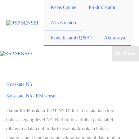
Lewati
Kelas Online
Produk Kami
ke
konten
Akses materi
Kontak kami (Q&A)
Akun saya
Menu
Main
Menu
Kosakata N5
Kosakata N5
/
RSPsensei
Daftar list Kosakata JLPT N5 Daftar kosakata kata kerja
bahasa Jepang level N5, Berikut bisa dilihat pada tabel
dibawah adalah daftar dari kosakata-kosakata bahasa
jepang sangat lengkap yang sekiranya muncul dalam ujian