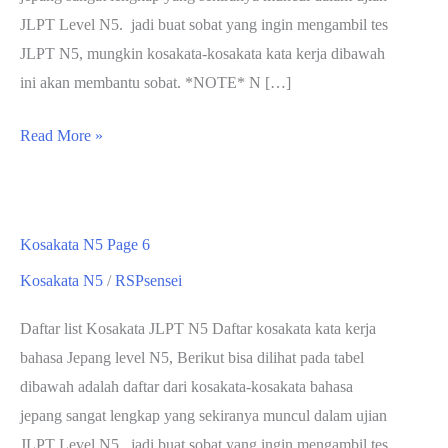
JLPT Level N5. jadi buat sobat yang ingin mengambil tes
JLPT N5, mungkin kosakata-kosakata kata kerja dibawah
ini akan membantu sobat. *NOTE* N […]
Kosakata
Read More »
N5
Kosakata N5 Page 6
Kosakata N5
/
RSPsensei
Daftar list Kosakata JLPT N5 Daftar kosakata kata kerja
bahasa Jepang level N5, Berikut bisa dilihat pada tabel
dibawah adalah daftar dari kosakata-kosakata bahasa
jepang sangat lengkap yang sekiranya muncul dalam ujian
JLPT Level N5. jadi buat sobat yang ingin mengambil tes