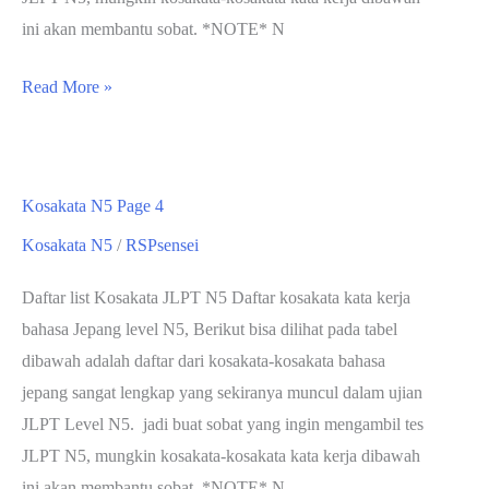
ini akan membantu sobat. *NOTE* N
Kosakata
Read More »
N5
Page
5
Kosakata N5 Page 4
Kosakata N5
/
RSPsensei
Daftar list Kosakata JLPT N5 Daftar kosakata kata kerja
bahasa Jepang level N5, Berikut bisa dilihat pada tabel
dibawah adalah daftar dari kosakata-kosakata bahasa
jepang sangat lengkap yang sekiranya muncul dalam ujian
JLPT Level N5. jadi buat sobat yang ingin mengambil tes
JLPT N5, mungkin kosakata-kosakata kata kerja dibawah
ini akan membantu sobat. *NOTE* N