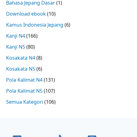
Bahasa Jepang Dasar
(1)
Download ebook
(10)
Kamus Indonesia Jepang
(6)
Kanji N4
(166)
Kanji N5
(80)
Kosakata N4
(8)
Kosakata N5
(6)
Pola Kalimat N4
(131)
Pola Kalimat N5
(107)
Semua Kategori
(106)