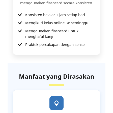
menggunakan flashcard secara konsisten.
Konsisten belajar 1 jam setiap hari
Mengikuti kelas online 3x seminggu
Menggunakan flashcard untuk
menghafal kanji
Praktek percakapan dengan sensei
Manfaat yang Dirasakan