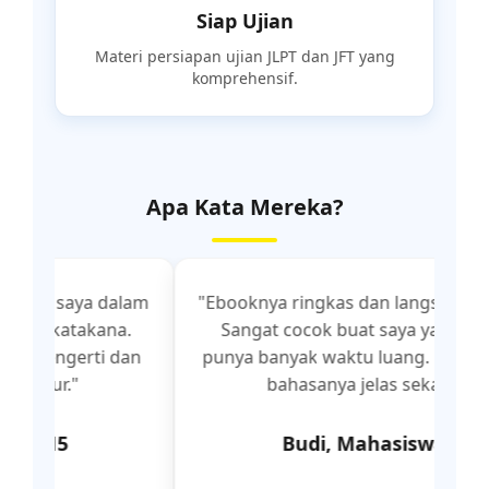
Siap Ujian
Materi persiapan ujian JLPT dan JFT yang
komprehensif.
Apa Kata Mereka?
alam
"Ebooknya ringkas dan langsung ke inti.
a.
Sangat cocok buat saya yang tidak
Pro
dan
punya banyak waktu luang. Materi tata
da
bahasanya jelas sekali!"
Budi, Mahasiswa