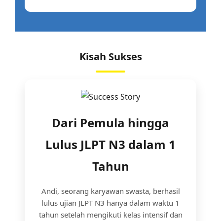
Kisah Sukses
Dari Pemula hingga
Lulus JLPT N3 dalam 1
Tahun
Andi, seorang karyawan swasta, berhasil
lulus ujian JLPT N3 hanya dalam waktu 1
tahun setelah mengikuti kelas intensif dan