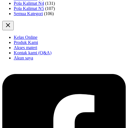
Pola Kalimat N4
(131)
Pola Kalimat N5
(107)
Semua Kategori
(106)
Kelas Online
Produk Kami
Akses materi
Kontak kami (Q&A)
Akun saya