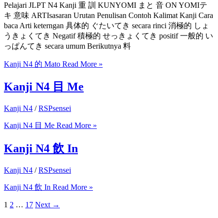
Pelajari JLPT N4 Kanji 重 訓 KUNYOMI まと 音 ON YOMIテ
キ 意味 ARTIsasaran Urutan Penulisan Contoh Kalimat Kanji Cara
baca Arti keterngan 具体的 ぐたいてき secara rinci 消極的 しょ
うきょくてき Negatif 積極的 せっきょくてき positif 一般的 い
っぱんてき secara umum Berikutnya 料
Kanji N4 的 Mato
Read More »
Kanji N4 目 Me
Kanji N4
/
RSPsensei
Kanji N4 目 Me
Read More »
Kanji N4 飲 In
Kanji N4
/
RSPsensei
Kanji N4 飲 In
Read More »
1
2
…
17
Next
→