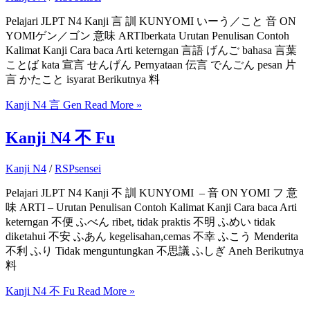
Pelajari JLPT N4 Kanji 言 訓 KUNYOMI いーう／こと 音 ON
YOMIゲン／ゴン 意味 ARTIberkata Urutan Penulisan Contoh
Kalimat Kanji Cara baca Arti keterngan 言語 げんご bahasa 言葉
ことば kata 宣言 せんげん Pernyataan 伝言 でんごん pesan 片
言 かたこと isyarat Berikutnya 料
Kanji N4 言 Gen
Read More »
Kanji N4 不 Fu
Kanji N4
/
RSPsensei
Pelajari JLPT N4 Kanji 不 訓 KUNYOMI – 音 ON YOMI フ 意
味 ARTI – Urutan Penulisan Contoh Kalimat Kanji Cara baca Arti
keterngan 不便 ふべん ribet, tidak praktis 不明 ふめい tidak
diketahui 不安 ふあん kegelisahan,cemas 不幸 ふこう Menderita
不利 ふり Tidak menguntungkan 不思議 ふしぎ Aneh Berikutnya
料
Kanji N4 不 Fu
Read More »