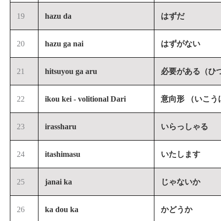
19
hazu da
はずだ
20
hazu ga nai
はずがない
21
hitsuyou ga aru
必要がある（ひ
22
ikou kei - volitional Dari
意向形 （いこう
23
irassharu
いらっしゃる
24
itashimasu
いたします
25
janai ka
じゃないか
26
ka dou ka
かどうか