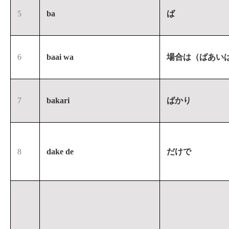
5
ba
ば
6
baai wa
場合は（ばあい
7
bakari
ばかり
8
dake de
だけで