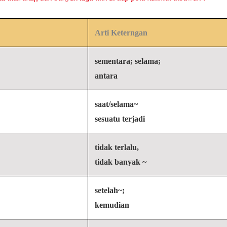
Arti Keterngan
sementara; selama;
antara
saat/selama~
）
sesuatu terjadi
tidak terlalu,
tidak banyak ~
setelah~;
kemudian