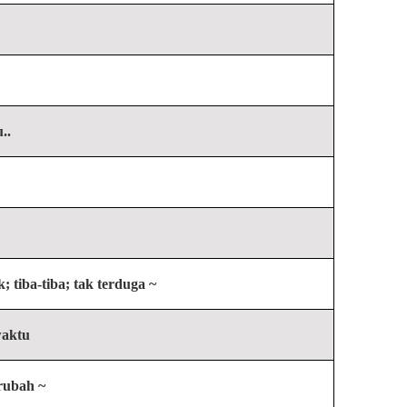
..
; tiba-tiba; tak terduga ~
waktu
erubah ~