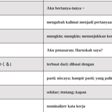
Aku bertanya-tanya ~
mengubah kalimat menjadi pertanyaan
mungkin; mungkin; menunjukkan ke
Aku penasaran; Haruskah saya?
つくる）
terbuat dari; dibuat dengan
pasti; niscaya; hampir pasti; yang pali
）
sekitar; tentang; kapan
nominalizer kata kerja