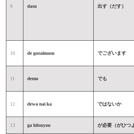
9
dasu
出す（だす）
10
de gozaimasu
でございます
11
demo
でも
12
dewa nai ka
ではないか
13
ga hitsuyou
が必要（がひつ