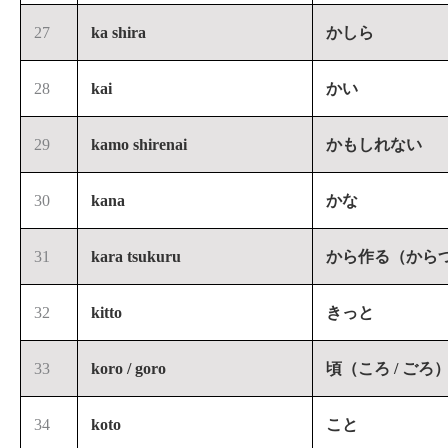
27
ka shira
かしら
28
kai
かい
29
kamo shirenai
かもしれない
30
kana
かな
31
kara tsukuru
から作る（から
32
kitto
きっと
33
koro / goro
頃（ころ / ごろ
34
koto
こと