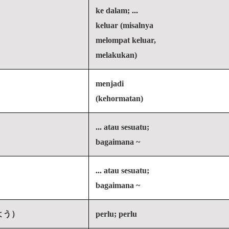
ke dalam; ...
keluar (misalnya
melompat keluar,
melakukan)
menjadi
(kehormatan)
... atau sesuatu;
bagaimana ~
... atau sesuatu;
bagaimana ~
よう）
perlu; perlu