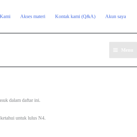
 Kami
Akses materi
Kontak kami (Q&A)
Akun saya
Menu
Main
Menu
suk dalam daftar ini.
 ketahui untuk lulus N4.