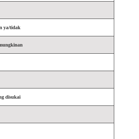
 ya/tidak
mungkinan
ng disukai