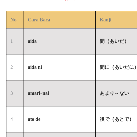
No
Cara Baca
Kanji
1
aida
間（あいだ）
2
aida ni
間に（あいだに
3
amari~nai
あまり～ない
4
ato de
後で（あとで）