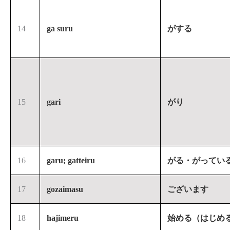
14
ga suru
がする
15
gari
がり
16
garu; gatteiru
がる・がってい
17
gozaimasu
ございます
18
hajimeru
始める（はじめ