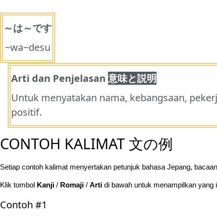
～は～です
~wa~desu
Arti dan Penjelasan
意味と説明
Untuk menyatakan nama, kebangsaan, peker
positif.
CONTOH KALIMAT 文の例
Setiap contoh kalimat menyertakan petunjuk bahasa Jepang, bacaan
Klik tombol
Kanji
/
Romaji
/
Arti
di bawah untuk menampilkan yang ing
Contoh #1