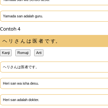
Yamada san adalah guru.
Contoh 4
ヘ リ さ ん は 医 者 で す。
Kanji
Romaji
Arti
ヘリさんは医者です。
Heri san wa isha desu.
Heri san adalah dokter.