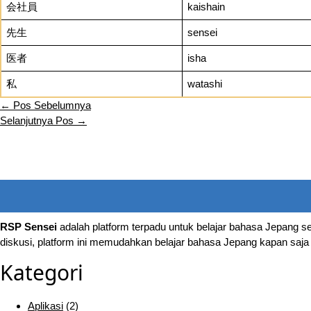
会社員
kaishain
先生
sensei
医者
isha
私
watashi
←
Pos Sebelumnya
Selanjutnya Pos
→
RSP Sensei
adalah platform terpadu untuk belajar bahasa Jepang sec
diskusi, platform ini memudahkan belajar bahasa Jepang kapan saja
Kategori
Aplikasi
(2)