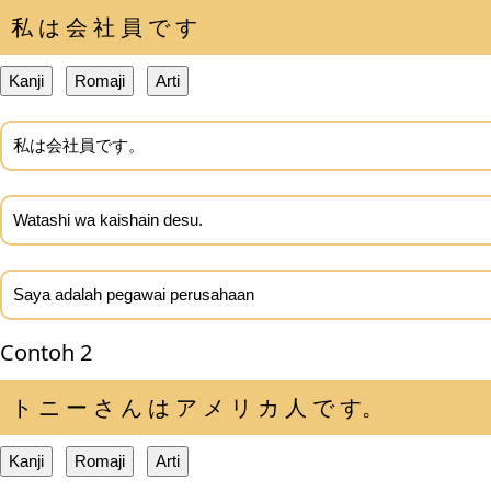
私 は 会 社 員 で す
Kanji
Romaji
Arti
私は会社員です。
Watashi wa kaishain desu.
Saya adalah pegawai perusahaan
Contoh 2
ト ニ ー さ ん は ア メ リ カ 人 で す。
Kanji
Romaji
Arti