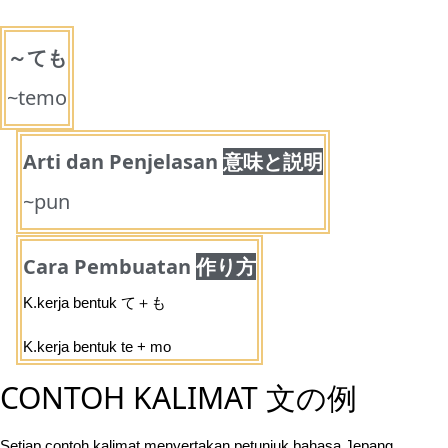
～ても
~temo
Arti dan Penjelasan
意味と説明
~pun
Cara Pembuatan
作り方
K.kerja bentuk て＋も
K.kerja bentuk te + mo
CONTOH KALIMAT 文の例
Setiap contoh kalimat menyertakan petunjuk bahasa Jepang,