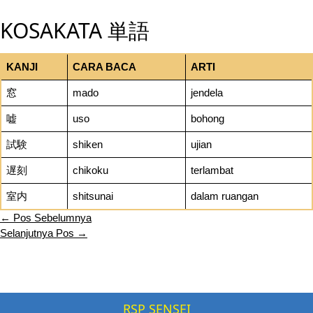
KOSAKATA 単語
KANJI
CARA BACA
ARTI
窓
mado
jendela
嘘
uso
bohong
試験
shiken
ujian
遅刻
chikoku
terlambat
室内
shitsunai
dalam ruangan
←
Pos Sebelumnya
Selanjutnya Pos
→
RSP SENSEI