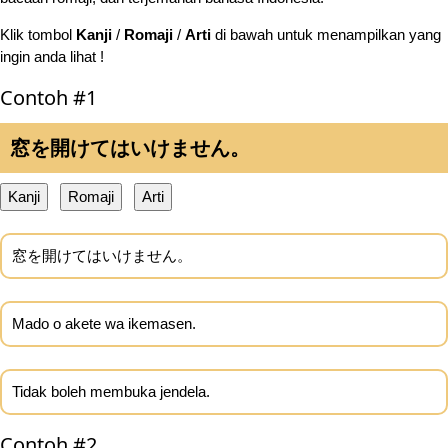
Klik tombol
Kanji
/
Romaji
/
Arti
di bawah untuk menampilkan yang
ingin anda lihat !
Contoh #1
窓を開けてはいけません。
Kanji
Romaji
Arti
窓を開けてはいけません。
Mado o akete wa ikemasen.
Tidak boleh membuka jendela.
Contoh #2