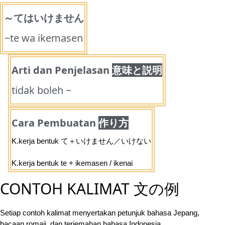
～てはいけません
~te wa ikemasen
Arti dan Penjelasan
意味と説明
tidak boleh ~
Cara Pembuatan
作り方
K.kerja bentuk て＋いけません／いけない
K.kerja bentuk te + ikemasen / ikenai
CONTOH KALIMAT 文の例
Setiap contoh kalimat menyertakan petunjuk bahasa Jepang,
bacaan romaji, dan terjemahan bahasa Indonesia.