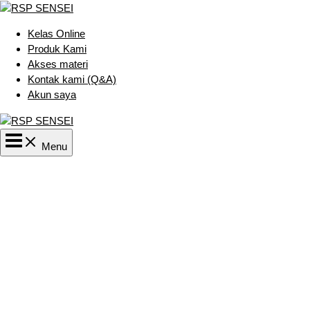
Lewati
ke
Kelas Online
konten
Produk Kami
Akses materi
Kontak kami (Q&A)
Akun saya
Main
Menu
Menu