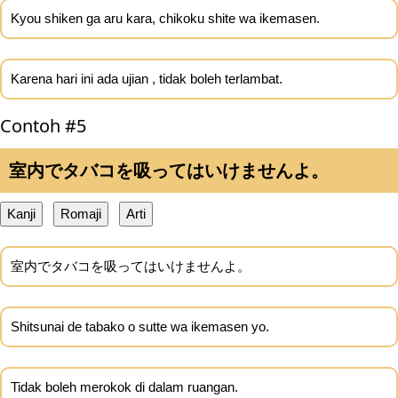
Kyou shiken ga aru kara, chikoku shite wa ikemasen.
Karena hari ini ada ujian , tidak boleh terlambat.
Contoh #5
室内でタバコを吸ってはいけませんよ。
Kanji
Romaji
Arti
室内でタバコを吸ってはいけませんよ。
Shitsunai de tabako o sutte wa ikemasen yo.
Tidak boleh merokok di dalam ruangan.