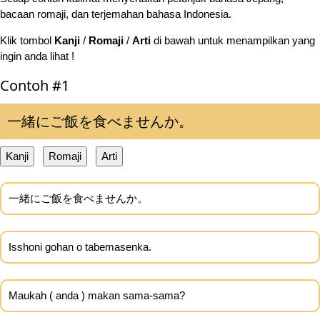
bacaan romaji, dan terjemahan bahasa Indonesia.
Klik tombol
Kanji
/
Romaji
/
Arti
di bawah untuk menampilkan yang
ingin anda lihat !
Contoh #1
一緒にご飯を食べませんか。
Kanji
Romaji
Arti
一緒にご飯を食べませんか。
Isshoni gohan o tabemasenka.
Maukah ( anda ) makan sama-sama?