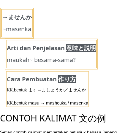
～ませんか
~masenka
Arti dan Penjelasan
意味と説明
maukah~ besama-sama?
Cara Pembuatan
作り方
KK.bentuk ます→ましょうか／ませんか
KK.bentuk masu → mashouka / masenka
CONTOH KALIMAT 文の例
Setiap contoh kalimat menyertakan petunjuk bahasa Jepang,