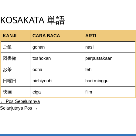
KOSAKATA 単語
KANJI
CARA BACA
ARTI
ご飯
gohan
nasi
図書館
toshokan
perpustakaan
お茶
ocha
teh
日曜日
nichiyoubi
hari minggu
映画
eiga
film
←
Pos Sebelumnya
Selanjutnya Pos
→