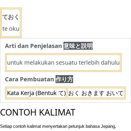
ておく
te oku
Arti dan Penjelasan
意味と説明
untuk melakukan sesuatu terlebih dahulu
Cara Pembuatan
作り方
Kata Kerja (Bentuk て)
おく おきます おいて
CONTOH KALIMAT
Setiap contoh kalimat menyertakan petunjuk bahasa Jepang,