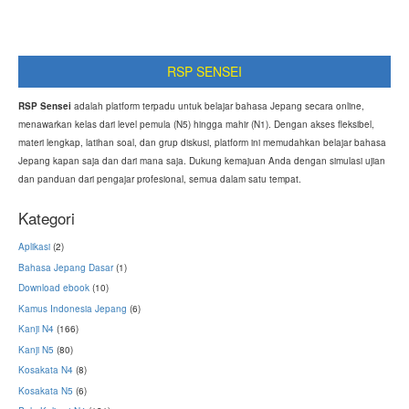
RSP SENSEI
RSP Sensei
adalah platform terpadu untuk belajar bahasa Jepang secara online,
menawarkan kelas dari level pemula (N5) hingga mahir (N1). Dengan akses fleksibel,
materi lengkap, latihan soal, dan grup diskusi, platform ini memudahkan belajar bahasa
Jepang kapan saja dan dari mana saja. Dukung kemajuan Anda dengan simulasi ujian
dan panduan dari pengajar profesional, semua dalam satu tempat.
Kategori
Aplikasi
(2)
Bahasa Jepang Dasar
(1)
Download ebook
(10)
Kamus Indonesia Jepang
(6)
Kanji N4
(166)
Kanji N5
(80)
Kosakata N4
(8)
Kosakata N5
(6)