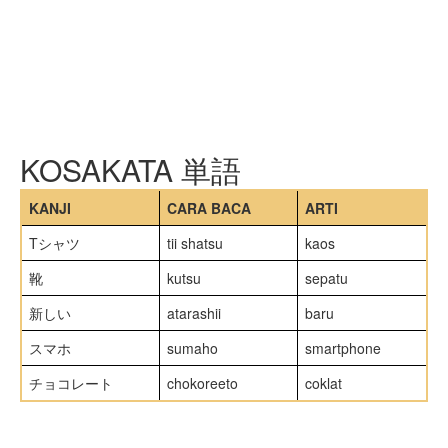
KOSAKATA 単語
KANJI
CARA BACA
ARTI
Tシャツ
tii shatsu
kaos
靴
kutsu
sepatu
新しい
atarashii
baru
スマホ
sumaho
smartphone
チョコレート
chokoreeto
coklat