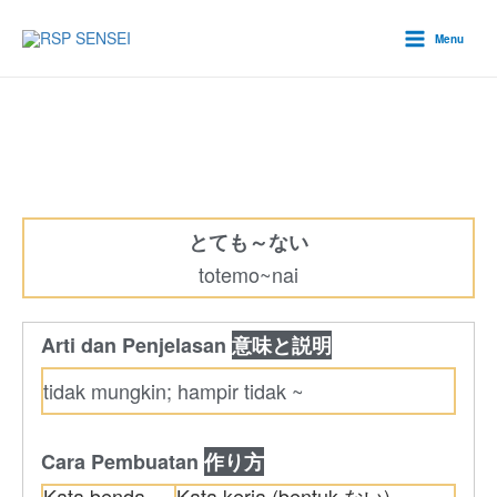
Lewati
Main
ke
Menu
Menu
konten
とても～ない
totemo~nai
Arti dan Penjelasan
意味と説明
tidak mungkin; hampir tidak ~
Cara Pembuatan
作り方
Kata benda
Kata kerja (bentuk ない)