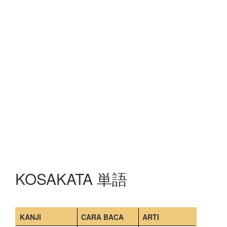
KOSAKATA 単語
KANJI
CARA BACA
ARTI