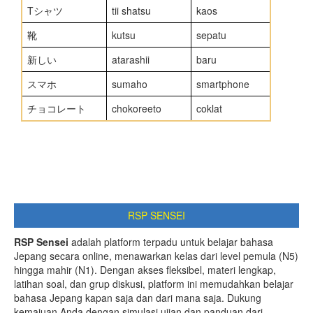
Tシャツ
tii shatsu
kaos
靴
kutsu
sepatu
新しい
atarashii
baru
スマホ
sumaho
smartphone
チョコレート
chokoreeto
coklat
RSP SENSEI
RSP Sensei
adalah platform terpadu untuk belajar bahasa
Jepang secara online, menawarkan kelas dari level pemula (N5)
hingga mahir (N1). Dengan akses fleksibel, materi lengkap,
latihan soal, dan grup diskusi, platform ini memudahkan belajar
bahasa Jepang kapan saja dan dari mana saja. Dukung
kemajuan Anda dengan simulasi ujian dan panduan dari