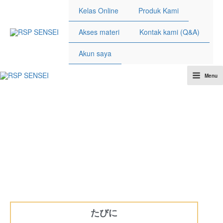
Lewati
Kelas Online
Produk Kami
ke
konten
Akses materi
Kontak kami (Q&A)
Akun saya
Menu
Main
Menu
たびに