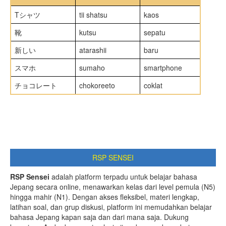
Tシャツ
tii shatsu
kaos
靴
kutsu
sepatu
新しい
atarashii
baru
スマホ
sumaho
smartphone
チョコレート
chokoreeto
coklat
RSP SENSEI
RSP Sensei
adalah platform terpadu untuk belajar bahasa
Jepang secara online, menawarkan kelas dari level pemula (N5)
hingga mahir (N1). Dengan akses fleksibel, materi lengkap,
latihan soal, dan grup diskusi, platform ini memudahkan belajar
bahasa Jepang kapan saja dan dari mana saja. Dukung