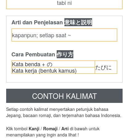
tabi ni
Arti dan Penjelasan
意味と説明
kapanpun; setiap saat ~
Cara Pembuatan
作り方
Kata benda + の
たびに
Kata kerja (bentuk kamus)
CONTOH KALIMAT
Setiap contoh kalimat menyertakan petunjuk bahasa
Jepang, bacaan romaji, dan terjemahan bahasa Indonesia.
Klik tombol
Kanji
/
Romaji
/
Arti
di bawah untuk
menampilakan yang ingin anda lihat !