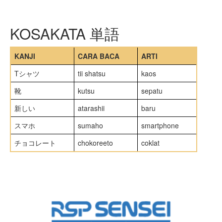
KOSAKATA 単語
KANJI
CARA BACA
ARTI
Tシャツ
tii shatsu
kaos
靴
kutsu
sepatu
新しい
atarashii
baru
スマホ
sumaho
smartphone
チョコレート
chokoreeto
coklat