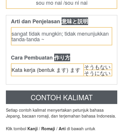
sou mo nai /sou ni nai
Arti dan Penjelasan
意味と説明
sangat tidak mungkin; tidak menunjukkan
tanda-tanda ~
Cara Pembuatan
作り方
そうもない
Kata kerja (bentuk ます) ます
そうにない
CONTOH KALIMAT
Setiap contoh kalimat menyertakan petunjuk bahasa
Jepang, bacaan romaji, dan terjemahan bahasa Indonesia.
Klik tombol
Kanji
/
Romaji
/
Arti
di bawah untuk