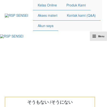
Lewati
Kelas Online
Produk Kami
ke
konten
Akses materi
Kontak kami (Q&A)
Akun saya
Menu
Main
Menu
そうもない /そうにない