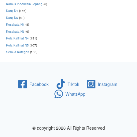
Kamus Indonesia Jepang
(6)
Kanji N4
(166)
Kanji N5
(80)
Kosakata N4
(8)
Kosakata N5
(6)
Pola Kalimat N4
(131)
Pola Kalimat N5
(107)
Semua Kategori
(106)
Facebook
Tiktok
Instagram
WhatsApp
© c
opyright 2026 All Rights Reserved