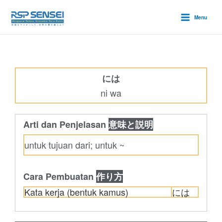
Lewati
Main
ke
Menu
Menu
konten
には
ni wa
Arti dan Penjelasan
意味と説明
untuk tujuan dari; untuk ~
Cara Pembuatan
作り方
Kata kerja (bentuk kamus)
には