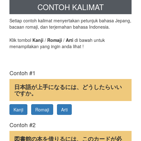
CONTOH KALIMAT
Setiap contoh kalimat menyertakan petunjuk bahasa Jepang,
bacaan romaji, dan terjemahan bahasa Indonesia.
Klik tombol
Kanji
/
Romaji
/
Arti
di bawah untuk
menampilakan yang ingin anda lihat !
Contoh #1
日本語が上手になるには、どうしたらいい
ですか。
Kanji
Romaji
Arti
Contoh #2
図書館の本を借りるには、このカードが必