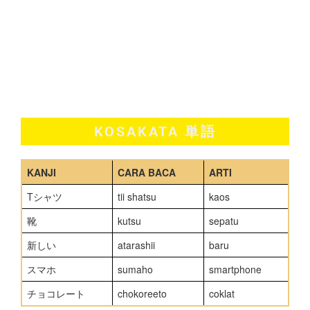
KOSAKATA 単語
KANJI
CARA BACA
ARTI
Tシャツ
tii shatsu
kaos
靴
kutsu
sepatu
新しい
atarashii
baru
スマホ
sumaho
smartphone
チョコレート
chokoreeto
coklat