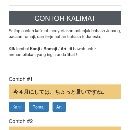
CONTOH KALIMAT
Setiap contoh kalimat menyertakan petunjuk bahasa Jepang,
bacaan romaji, dan terjemahan bahasa Indonesia.
Klik tombol
Kanji
/
Romaji
/
Arti
di bawah untuk
menampilakan yang ingin anda lihat !
Contoh #1
今４月にしては、ちょっと暑いですね。
Kanji
Romaji
Arti
Contoh #2