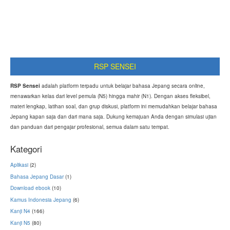
RSP SENSEI
RSP Sensei
adalah platform terpadu untuk belajar bahasa Jepang secara online,
menawarkan kelas dari level pemula (N5) hingga mahir (N1). Dengan akses fleksibel,
materi lengkap, latihan soal, dan grup diskusi, platform ini memudahkan belajar bahasa
Jepang kapan saja dan dari mana saja. Dukung kemajuan Anda dengan simulasi ujian
dan panduan dari pengajar profesional, semua dalam satu tempat.
Kategori
Aplikasi
(2)
Bahasa Jepang Dasar
(1)
Download ebook
(10)
Kamus Indonesia Jepang
(6)
Kanji N4
(166)
Kanji N5
(80)