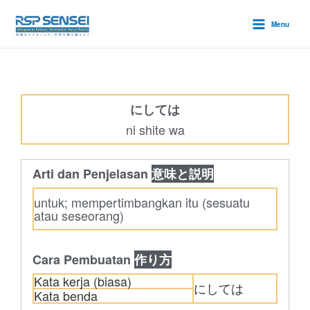
Lewati
Main
ke
Menu
Menu
konten
にしては
ni shite wa
Arti dan Penjelasan
意味と説明
untuk; mempertimbangkan itu (sesuatu
atau seseorang)
Cara Pembuatan
作り方
Kata kerja (biasa)
にしては
Kata benda