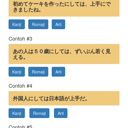
初めてケーキを作ったにしては、上手にで
きましたね。
Kanji
Romaji
Arti
Contoh #3
あの人は５０歳にしては、ずいぶん若く見
える。
Kanji
Romaji
Arti
Contoh #4
外国人にしては日本語が上手だ。
Kanji
Romaji
Arti
Contoh #5