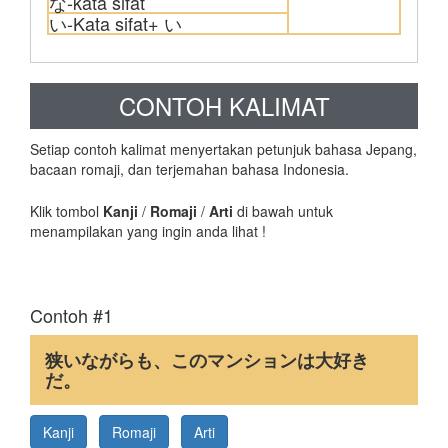
な-kata sifat
い-Kata sifat+ い
CONTOH KALIMAT
Setiap contoh kalimat menyertakan petunjuk bahasa Jepang,
bacaan romaji, dan terjemahan bahasa Indonesia.
Klik tombol
Kanji
/
Romaji
/
Arti
di bawah untuk
menampilakan yang ingin anda lihat !
Contoh #1
狭いながらも、このマンションは大好き
だ。
Kanji
Romaji
Arti