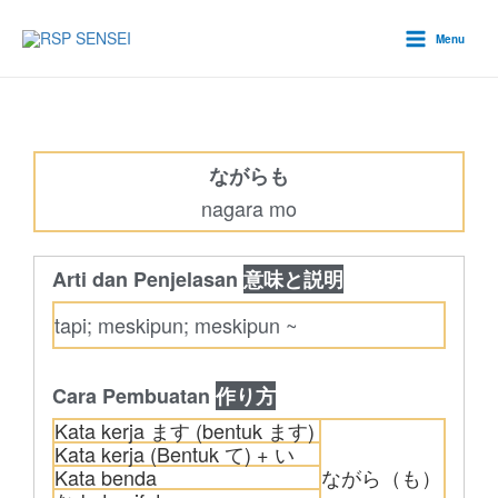
Lewati
Main
ke
Menu
Menu
konten
ながらも
nagara mo
Arti dan Penjelasan
意味と説明
tapi; meskipun; meskipun ~
Cara Pembuatan
作り方
Kata kerja ます (bentuk ます)
Kata kerja (Bentuk て) + い
Kata benda
ながら（も）