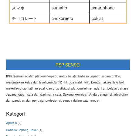
スマホ
sumaho
smartphone
チョコレート
chokoreeto
coklat
RSP SENSEI
RSP Sensei
adalah platform terpadu untuk belajar bahasa Jepang secara online,
menawarkan kelas dari level pemula (N5) hingga mahir (N1). Dengan akses fleksibel,
materi lengkap, latihan soal, dan grup diskusi, platform ini memudahkan belajar bahasa
Jepang kapan saja dan dari mana saja. Dukung kemajuan Anda dengan simulasi ujian
dan panduan dari pengajar profesional, semua dalam satu tempat.
Kategori
Aplikasi
(2)
Bahasa Jepang Dasar
(1)