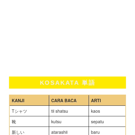
KOSAKATA 単語
KANJI
CARA BACA
ARTI
Tシャツ
tii shatsu
kaos
靴
kutsu
sepatu
新しい
atarashii
baru