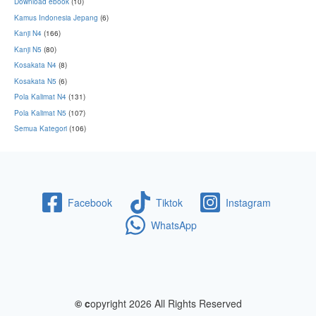
Download ebook
(10)
Kamus Indonesia Jepang
(6)
Kanji N4
(166)
Kanji N5
(80)
Kosakata N4
(8)
Kosakata N5
(6)
Pola Kalimat N4
(131)
Pola Kalimat N5
(107)
Semua Kategori
(106)
Facebook
Tiktok
Instagram
WhatsApp
© c
opyright 2026 All Rights Reserved