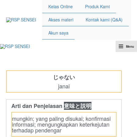
Lewati
Kelas Online
Produk Kami
ke
konten
Akses materi
Kontak kami (Q&A)
Akun saya
Menu
Main
Menu
じゃない
janai
Arti dan Penjelasan
意味と説明
mungkin; yang paling disukai; konfirmasi
informasi; mengungkapkan keterkejutan
terhadap pendengar