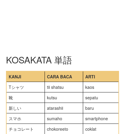
KOSAKATA 単語
KANJI
CARA BACA
ARTI
Tシャツ
tii shatsu
kaos
靴
kutsu
sepatu
新しい
atarashii
baru
スマホ
sumaho
smartphone
チョコレート
chokoreeto
coklat