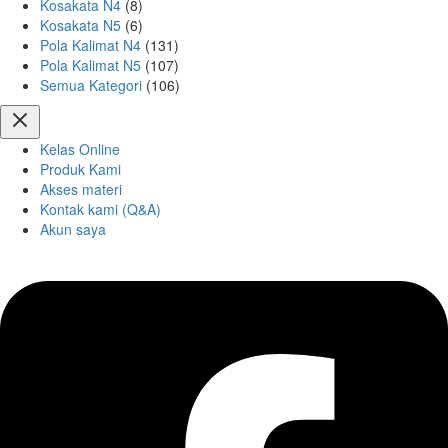
Kosakata N4
(8)
Kosakata N5
(6)
Pola Kalimat N4
(131)
Pola Kalimat N5
(107)
Semua Kategori
(106)
Kelas Online
Produk Kami
Akses materi
Kontak kami (Q&A)
Akun saya