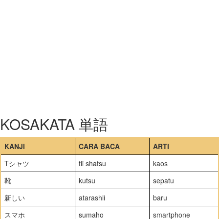
KOSAKATA 単語
KANJI
CARA BACA
ARTI
Tシャツ
tii shatsu
kaos
靴
kutsu
sepatu
新しい
atarashii
baru
スマホ
sumaho
smartphone