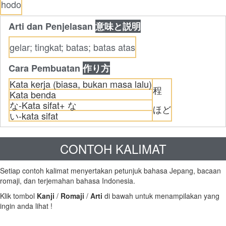
hodo
Arti dan Penjelasan
意味と説明
gelar; tingkat; batas; batas atas
Cara Pembuatan
作り方
Kata kerja (biasa, bukan masa lalu)
程
Kata benda
な-Kata sifat+ な
ほど
い-kata sifat
CONTOH KALIMAT
Setiap contoh kalimat menyertakan petunjuk bahasa Jepang, bacaan
romaji, dan terjemahan bahasa Indonesia.
Klik tombol
Kanji
/
Romaji
/
Arti
di bawah untuk menampilakan yang
ingin anda lihat !