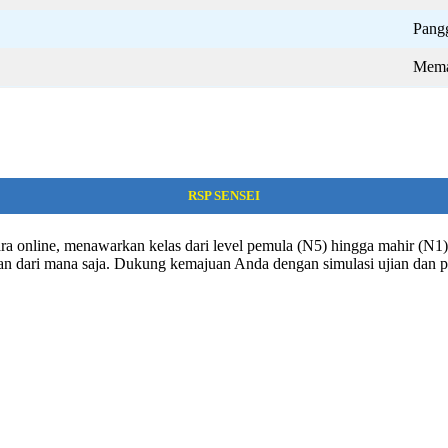
Pangg
Mema
RSP SENSEI
ra online, menawarkan kelas dari level pemula (N5) hingga mahir (N1). 
dan dari mana saja. Dukung kemajuan Anda dengan simulasi ujian dan p