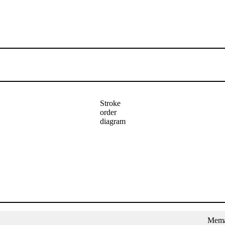
Stroke
order
diagram
URUTAN PENULISAN
CONTOH
Mema