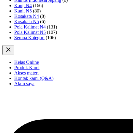
Kamus Indonesia Jepang
(6)
Kanji N4
(166)
Kanji N5
(80)
Kosakata N4
(8)
Kosakata N5
(6)
Pola Kalimat N4
(131)
Pola Kalimat N5
(107)
Semua Kategori
(106)
Kelas Online
Produk Kami
Akses materi
Kontak kami (Q&A)
Akun saya