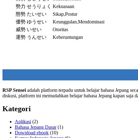
勢力
せうりょく
Kekuasaan
態勢
たいせい
Sikap,Postur
優勢
ゆうせい
Keunggulan,Mendominasi
威勢
いせい
Otoritas
運勢
うんせい
Keberuntungan
RSP Sensei
adalah platform terpadu untuk belajar bahasa Jepang seca
diskusi, platform ini memudahkan belajar bahasa Jepang kapan saja 
Kategori
Aplikasi
(2)
Bahasa Jepang Dasar
(1)
Download ebook
(10)