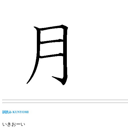
N2 KANJI 39
訓読み KUNYOMI
いきおーい