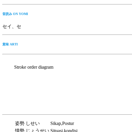
音読み ON YOMI
セイ、セ
意味
ARTI
Stroke order diagram
URUTAN PENULISAN
CONTOH
姿勢
しせい
Sikap,Postur
情勢
じょうせい
Situasi,kondisi