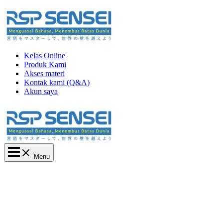
Lewati
ke
konten
Kelas Online
Produk Kami
Akses materi
Kontak kami (Q&A)
Akun saya
Main
Menu
Menu