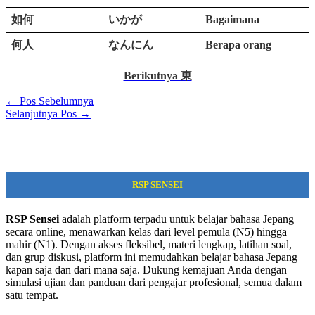
如何
いかが
Bagaimana
何人
なんにん
Berapa orang
Berikutnya 東
←
Pos Sebelumnya
Selanjutnya Pos
→
RSP SENSEI
RSP Sensei
adalah platform terpadu untuk belajar bahasa Jepang
secara online, menawarkan kelas dari level pemula (N5) hingga
mahir (N1). Dengan akses fleksibel, materi lengkap, latihan soal,
dan grup diskusi, platform ini memudahkan belajar bahasa Jepang
kapan saja dan dari mana saja. Dukung kemajuan Anda dengan
simulasi ujian dan panduan dari pengajar profesional, semua dalam
satu tempat.