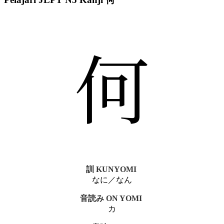
何
訓 KUNYOMI
なに／なん
音読み ON YOMI
カ