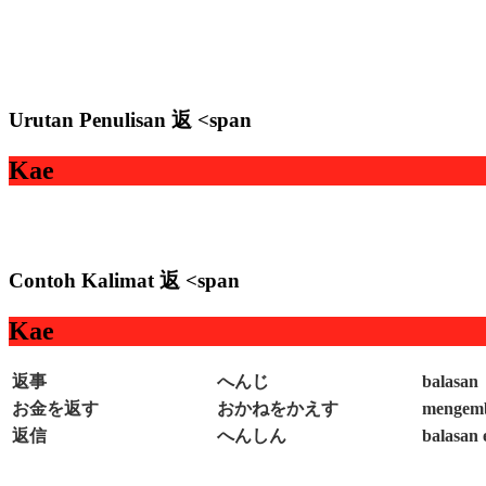
Urutan Penulisan 返 <span
Kae
Contoh Kalimat 返 <span
Kae
返事
へんじ
balasan
お金を返す
おかねをかえす
mengemb
返信
へんしん
balasan 