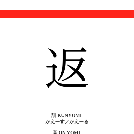
返
訓 KUNYOMI
かえーす／かえーる
音 ON YOMI