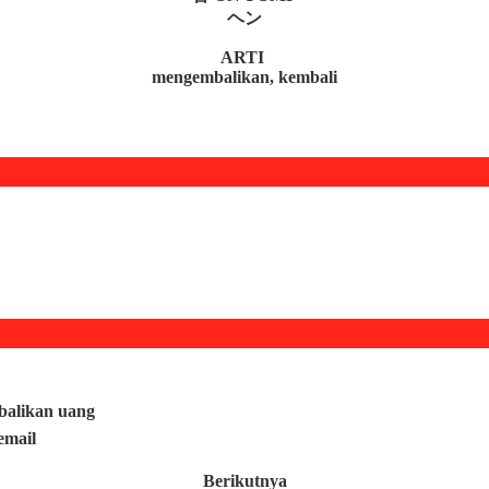
ヘン
ARTI
mengembalikan, kembali
alikan uang
email
Berikutnya