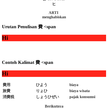
ヒ
ARTI
menghabiskan
Urutan Penulisan 費 <span
Hi
Contoh Kalimat 費 <span
Hi
費用
ひよう
biaya
旅費
りょひ
biaya wisata
消費税
しょうひぜい
pajak konsumsi
Berikutnya