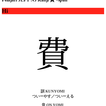
Hi
費
訓 KUNYOMI
ついーやす／ついーえる
音 ON YOMI