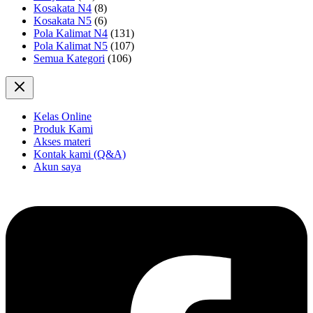
Kosakata N4
(8)
Kosakata N5
(6)
Pola Kalimat N4
(131)
Pola Kalimat N5
(107)
Semua Kategori
(106)
Kelas Online
Produk Kami
Akses materi
Kontak kami (Q&A)
Akun saya