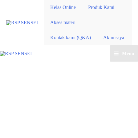
Lewati
Kelas Online
Produk Kami
ke
konten
Akses materi
Kontak kami (Q&A)
Akun saya
Menu
Main
Menu