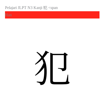
Pelajari JLPT N3 Kanji 犯 <span
Han
犯