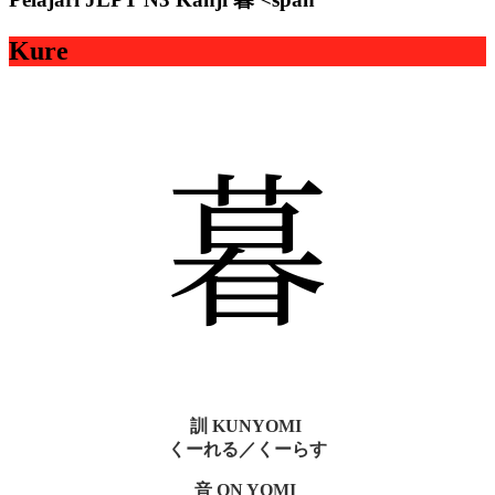
Kure
暮
訓 KUNYOMI
くーれる／くーらす
音 ON YOMI