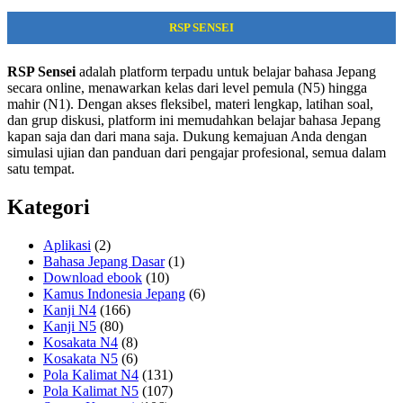
RSP SENSEI
RSP Sensei
adalah platform terpadu untuk belajar bahasa Jepang
secara online, menawarkan kelas dari level pemula (N5) hingga
mahir (N1). Dengan akses fleksibel, materi lengkap, latihan soal,
dan grup diskusi, platform ini memudahkan belajar bahasa Jepang
kapan saja dan dari mana saja. Dukung kemajuan Anda dengan
simulasi ujian dan panduan dari pengajar profesional, semua dalam
satu tempat.
Kategori
Aplikasi
(2)
Bahasa Jepang Dasar
(1)
Download ebook
(10)
Kamus Indonesia Jepang
(6)
Kanji N4
(166)
Kanji N5
(80)
Kosakata N4
(8)
Kosakata N5
(6)
Pola Kalimat N4
(131)
Pola Kalimat N5
(107)