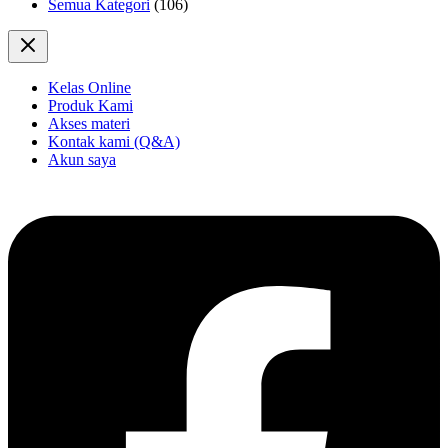
Semua Kategori
(106)
Kelas Online
Produk Kami
Akses materi
Kontak kami (Q&A)
Akun saya