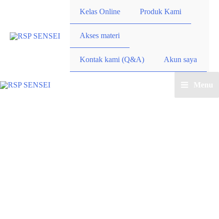
Lewati
Kelas Online
Produk Kami
ke
konten
Akses materi
Kontak kami (Q&A)
Akun saya
Menu
Main
Menu