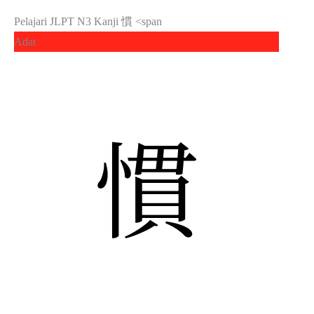
Pelajari JLPT N3 Kanji 慣 <span
Adat
慣