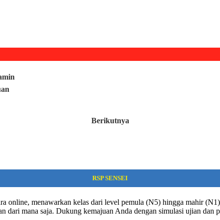
lamin
uan
Berikutnya
RSP SENSEI
ra online, menawarkan kelas dari level pemula (N5) hingga mahir (N1). 
dan dari mana saja. Dukung kemajuan Anda dengan simulasi ujian dan p