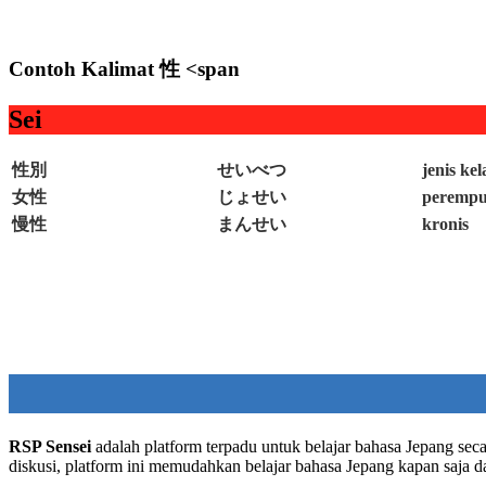
Contoh Kalimat 性 <span
Sei
性別
せいべつ
jenis ke
女性
じょせい
peremp
慢性
まんせい
kronis
RSP Sensei
adalah platform terpadu untuk belajar bahasa Jepang seca
diskusi, platform ini memudahkan belajar bahasa Jepang kapan saja 