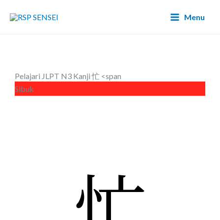
Lewati
Main
Menu
ke
Menu
konten
Pelajari JLPT N3 Kanji 忙 <span
Sibuk
忙