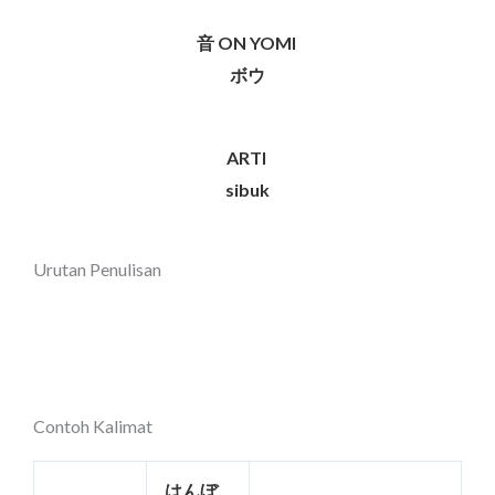
音 ON YOMI
ボウ
ARTI
sibuk
Urutan Penulisan
Contoh Kalimat
はんぼ