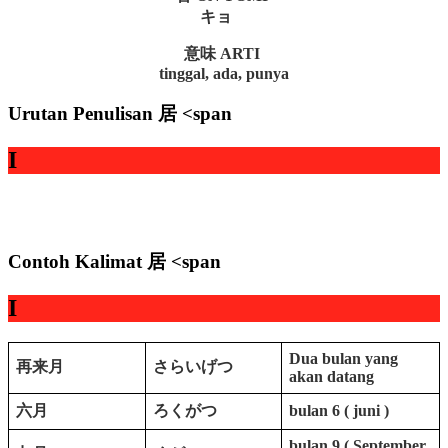
キョ
意味 ARTI
tinggal, ada, punya
Urutan Penulisan 居 <span
I
Contoh Kalimat 居 <span
I
Dua bulan yang
再来月
さらいげつ
akan datang
六月
ろくがつ
bulan 6 ( juni )
bulan 9 ( September