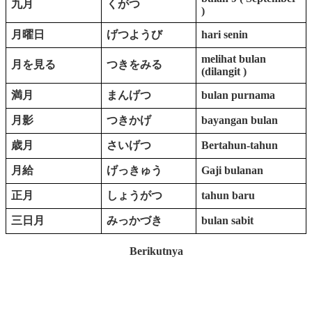
九月
くがつ
)
月曜日
げつようび
hari senin
melihat bulan
月を見る
つきをみる
(dilangit )
満月
まんげつ
bulan purnama
月影
つきかげ
bayangan bulan
歳月
さいげつ
Bertahun-tahun
月給
げっきゅう
Gaji bulanan
正月
しょうがつ
tahun baru
三日月
みっかづき
bulan sabit
Berikutnya