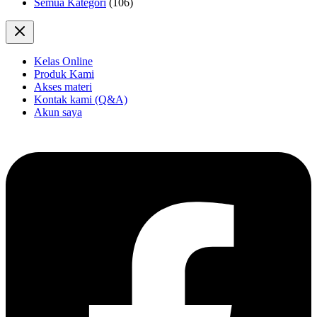
Semua Kategori
(106)
Kelas Online
Produk Kami
Akses materi
Kontak kami (Q&A)
Akun saya