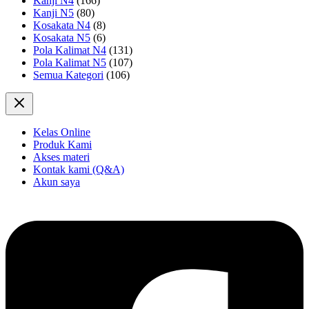
Kanji N4
(166)
Kanji N5
(80)
Kosakata N4
(8)
Kosakata N5
(6)
Pola Kalimat N4
(131)
Pola Kalimat N5
(107)
Semua Kategori
(106)
Kelas Online
Produk Kami
Akses materi
Kontak kami (Q&A)
Akun saya