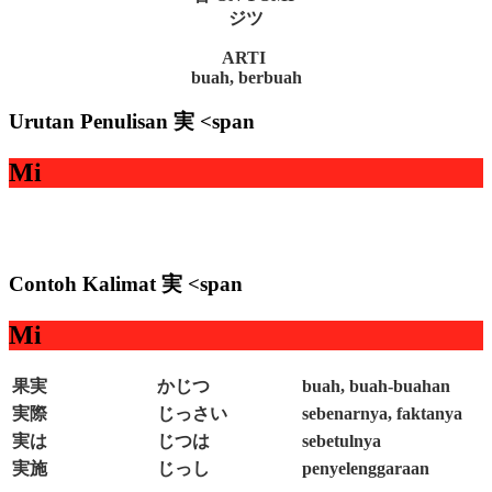
ジツ
ARTI
buah, berbuah
Urutan Penulisan 実 <span
Mi
Contoh Kalimat 実 <span
Mi
果実
かじつ
buah, buah-buahan
実際
じっさい
sebenarnya, faktanya
実は
じつは
sebetulnya
実施
じっし
penyelenggaraan