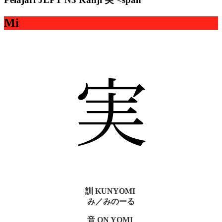
Mi
実
訓 KUNYOMI
み／みのーる
音 ON YOMI