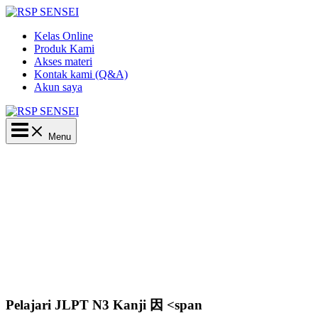
Lewati
ke
Kelas Online
konten
Produk Kami
Akses materi
Kontak kami (Q&A)
Akun saya
Main
Menu
Menu
Pelajari JLPT N3 Kanji 因 <span