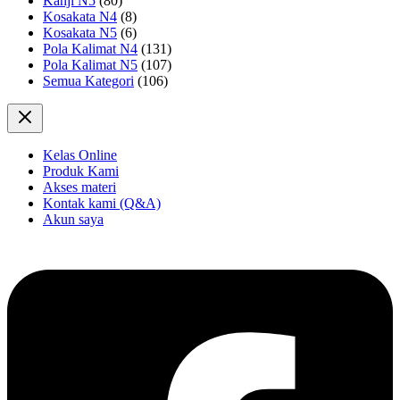
Kanji N5
(80)
Kosakata N4
(8)
Kosakata N5
(6)
Pola Kalimat N4
(131)
Pola Kalimat N5
(107)
Semua Kategori
(106)
Kelas Online
Produk Kami
Akses materi
Kontak kami (Q&A)
Akun saya