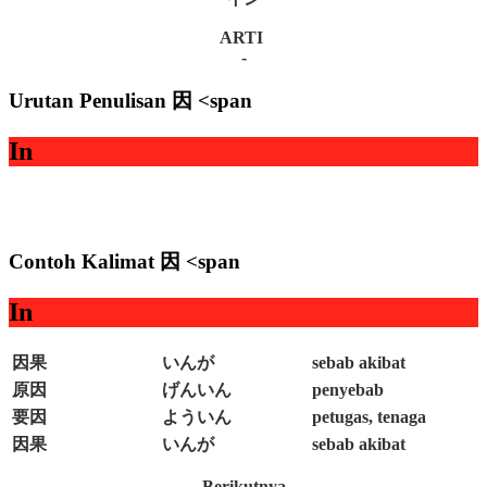
ARTI
-
Urutan Penulisan 因 <span
In
Contoh Kalimat 因 <span
In
因果
いんが
sebab akibat
原因
げんいん
penyebab
要因
よういん
petugas, tenaga
因果
いんが
sebab akibat
Berikutnya