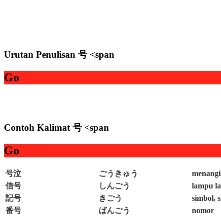
Urutan Penulisan 号 <span
Go
Contoh Kalimat 号 <span
Go
号泣
ごうきゅう
menangi
信号
しんごう
lampu la
記号
きごう
simbol, s
番号
ばんごう
nomor