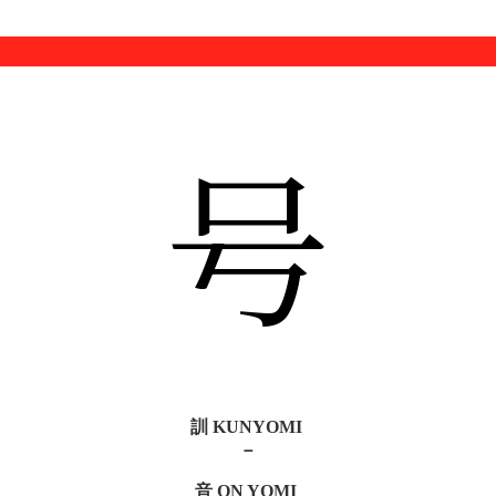
号
訓 KUNYOMI
－
音 ON YOMI