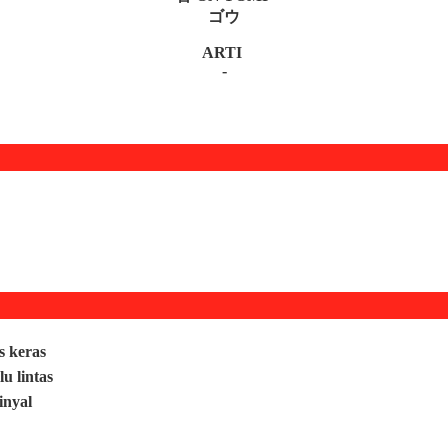
ゴウ
ARTI
-
s keras
lu lintas
inyal