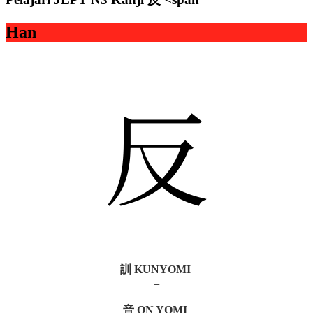
Han
反
訓 KUNYOMI
－
音 ON YOMI