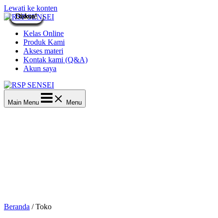
Lewati ke konten
Diskon!
Diskon!
Diskon!
Diskon!
Diskon!
Diskon!
Diskon!
Diskon!
Diskon!
Diskon!
Diskon!
Diskon!
Kelas Online
Produk Kami
Akses materi
Kontak kami (Q&A)
Akun saya
Main Menu
Menu
Beranda
/ Toko