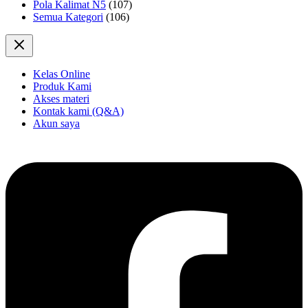
Pola Kalimat N5
(107)
Semua Kategori
(106)
Kelas Online
Produk Kami
Akses materi
Kontak kami (Q&A)
Akun saya