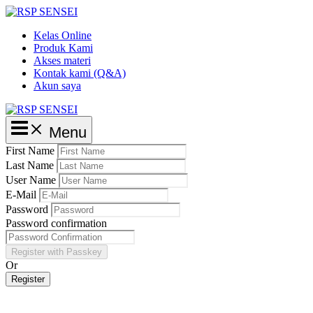
Lewati
ke
Kelas Online
konten
Produk Kami
Akses materi
Kontak kami (Q&A)
Akun saya
Main
Menu
Menu
First Name
Last Name
User Name
E-Mail
Password
Password confirmation
Register with Passkey
Or
Register