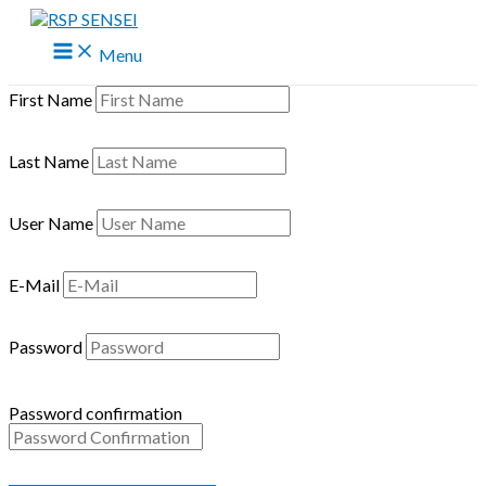
Main
Lewati
Menu
ke
konten
Menu
First Name
Last Name
User Name
E-Mail
Password
Password confirmation